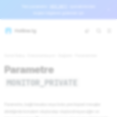
Yeni parametre
HIDE_INFO
operatörlerden
müşteri bilgilerini gizlemek için
Hotline.tg
Genel Bakış
Dokümantasyon
Bağlantı
Parametreler
Parametre
MONITOR_PRIVATE
Parametre, bağlı hesaba veya bota yeni kişisel mesajlar
alındığında konuların oluşturulup oluşturulmayacağını ve