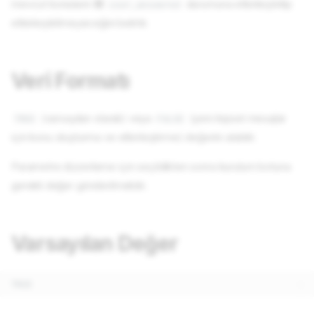
mevcut konuların 🟪
durumuna etkinleştirilip
user_answered
etkinleştirilmeyeceğini belirtir.
Veri Formatı
(varsayılan olarak) veya
(yeni kişisel mesajlar
TRUE
FALSE
için konu oluşturma ve etkinleştirme) değerini alabilir.
Parametre düzenleme için seçildikten sonra kurulum botuna
gerekli değer gönderilmelidir.
Varsayılan Değer