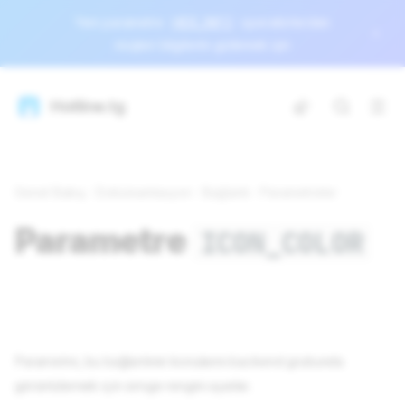
Yeni parametre
HIDE_INFO
operatörlerden
müşteri bilgilerini gizlemek için
Hotline.tg
Genel Bakış
Dokümantasyon
Bağlantı
Parametreler
Parametre
ICON_COLOR
Parametre, bu bağlantının konularını backend grubunda
görüntülemek için simge rengini ayarlar.