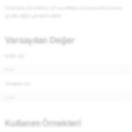
Parametre düzenleme için seçildikten sonra kurulum botuna
gerekli değer gönderilmelidir.
Varsayılan Değer
Botlar için:
Hesaplar için:
Kullanım Örnekleri