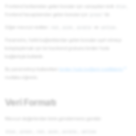
Frontend botlarından gelen konular için varsayılan renk
,
blue
frontend hesaplarından gelen konular için
'dir.
green
Diğer mevcut renkler:
,
,
ve
.
red
pink
purple
yellow
Parametre, farklı bağlantılardan gelen konuları ayırt etmeyi
kolaylaştırmak için bir backend grubuna birden fazla
bağlantıyla kullanılır.
Bu parametreyi kullanırken
birden fazla bağlantı özelliklerini
mutlaka öğrenin.
Veri Formatı
Mevcut değerlerden birini göndermeniz gerekir:
,
,
,
,
,
blue
green
red
pink
purple
yellow