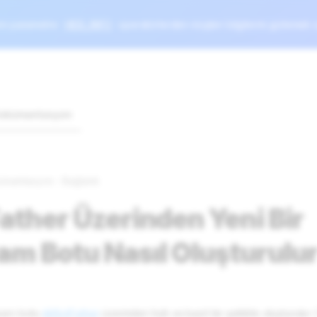
ni parametre
HIDE_INFO
operatörlerden müşteri bilgilerini gizlemek i
okümantasyon
ümantasyon
Bağlantı
ther Üzerinden Yeni Bir
am Botu Nasıl Oluşturulu
gram botu
@BotFather
üzerinden hızlı ve basit bir şekilde oluşturulu