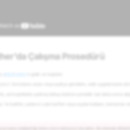
her'da Çalışma Prosedürü
tu
@BotFather
'a gidin ve başlatın.
komutunu seçin veya açıkça gönderin, web uygulamasını da kul
ewbot
tin, ad boşluklarla ayrılmış birkaç kelime içerebilir (ad daha sonra değiş
'ini belirtin, sadece Latin harfleri veya sayılar kullanın, benzersiz ol
me
sername değişikliği daha sonra imkansız olacaktır. Bu adımda dikkatli