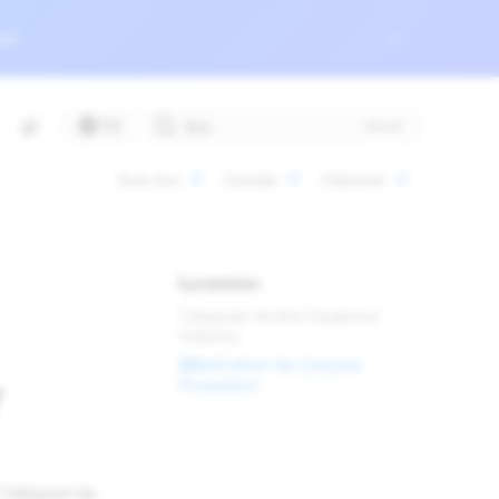
çin
TR
Ara
English
Botu Kur
Destek
Haberler
Русский
Español
İçindekiler
Deutsch
Telegram'da Bot Oluşturma
Français
Videosu
@BotFather'da Çalışma
Italiano
r
Prosedürü
Türkçe
r (Telegram'da