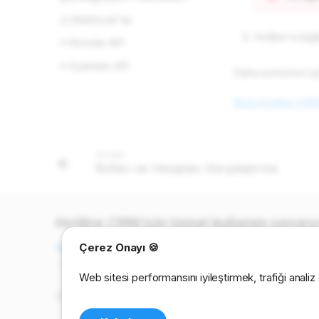
INTERCEPT_EXTERNAL
Webhook'lar
WEBHOOKS
Hotline'a bağl
Konular API
CUSTOM_COMMANDS
Eylemler API
Daha sonra bot içi
Botu Hotline CRM'
Önceki
Botları ve Hesapları Karşılaştırma
Hotline CRM için temel kullanım senary
Çerez Onayı 🍪
Müşteri destek botu
·
Telegram danışmanlık botu
·
Basit Teleg
·
Telegram'da anonim bot
·
Telegram botları için yedekleme s
Web sitesi performansını iyileştirmek, trafiği analiz
2023-2026 © Hotline CRM for Telegram
Terms of Service