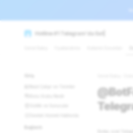
Ye
Hotline #1 Telegram'da Satış Merke
Genel Bakış
Fiyatlandırma
Kullanım Durumları
D
Giriş
Genel Bakış
Dok
Nasıl Çalışır ve Terimler
@BotFa
Konu Grubu Nedir
Telegr
Gizlilik ve Sunucular
Destek Hizmeti Hakkında
Bağlantı
Botlar, özel Tele