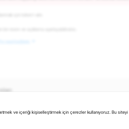
anmak için token'ı alın.
n bir resim ve açıklama ayarlayabilirsiniz.
e nasıl bağlanır
oları
ram geri bildirim botu
·
Müşteri sohbet destek sistemi
·
Telegram satış çö
istemi
·
Helpdesk için Telegram botu
 etmek ve içeriği kişiselleştirmek için çerezler kullanıyoruz. Bu sitey
Privacy Policy
Cookie Policy
🍪