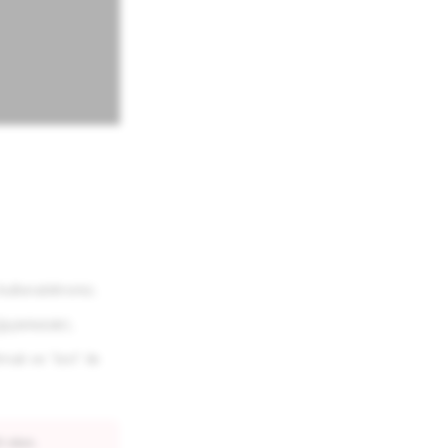
lanabilirsiniz.
tirilebilir).
malı ve 'bot' ile
 olun.