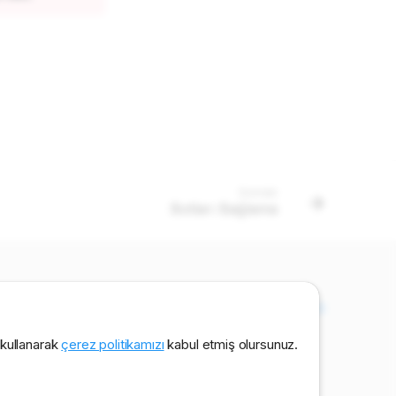
Sonraki
Botları Bağlama
zümü
·
Yönetici çalışma kontrolü
·
Özel sohbetlerde lead arama
i kullanarak
çerez politikamızı
kabul etmiş olursunuz.