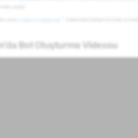
ından yapılır).
aha sonra
Hotline'a bağlanarak
kullanıcılarla iletişim kurmak için kulla
m'da Bot Oluşturma Videosu