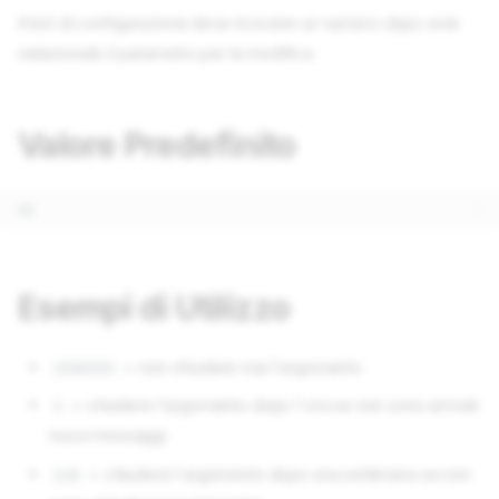
Il bot di configurazione deve ricevere un numero dopo aver
selezionato il parametro per la modifica.
Valore Predefinito
Esempi di Utilizzo
= non chiudere mai l'argomento
1000000
= chiudere l'argomento dopo 1 ora se non sono arrivati
1
nuovi messaggi
= chiudere l'argomento dopo una settimana se non
168