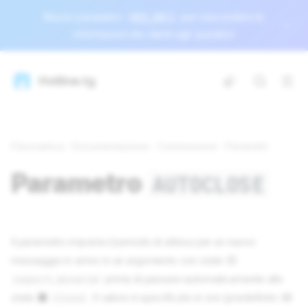
Nuovo parametro
HIDE_INFO
per nascondere le
informazioni dei clienti agli operatori
Hotline.tg
Panoramica
Documentazione
Connessione
Parametri
Parametro
AUTOCLOSE
Il parametro imposta il periodo di attesa per un nuovo
messaggio in arrivo in un argomento con stato 🟨
prima di passare automaticamente allo
support_answered
stato ⬛️
. Il valore è specificato in ore (predefinito 48
closed