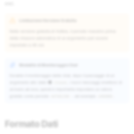
ore).
Limitazione Versione Gratuita
Nella versione gratuita di Hotline, il periodo massimo prima
della chiusura automatica di un argomento può essere
impostato a 48 ore.
Modalità di Monitoraggio Chat
Durante il monitoraggio delle chat, dopo il passaggio di un
argomento allo stato ⬛️
, i nuovi messaggi smettono di
closed
arrivare ad essi, quindi è importante impostare un valore
grande come periodo
- ad esempio
.
AUTOCLOSE
1000000
Formato Dati